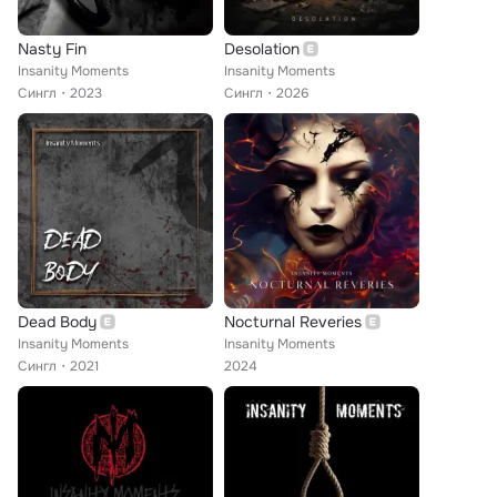
Nasty Fin
Desolation
Insanity Moments
Insanity Moments
Сингл
2023
Сингл
2026
Dead Body
Nocturnal Reveries
Insanity Moments
Insanity Moments
Сингл
2021
2024