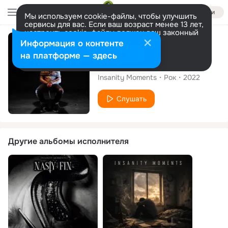
Войти
Мы используем cookie-файлы, чтобы улучшить
сервисы для вас. Если ваш возраст менее 13 лет,
настроить cookie-файлы должен ваш законный
представитель.
Больше информации
Сингл
Информация о контенте
Разрешить все
Настроить
на платформе — здесь
Caught in the Dark
Insanity Moments
Рок
2022
Слушать
Другие альбомы исполнителя