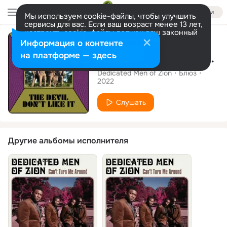
Войти
Мы используем cookie-файлы, чтобы улучшить
сервисы для вас. Если ваш возраст менее 13 лет,
настроить cookie-файлы должен ваш законный
Альбом
представитель.
Больше информации
Информация о контенте
Разрешить все
Настроить
на платформе — здесь
The Devil Don't Like It
Dedicated Men of Zion
Блюз
2022
Слушать
Другие альбомы исполнителя