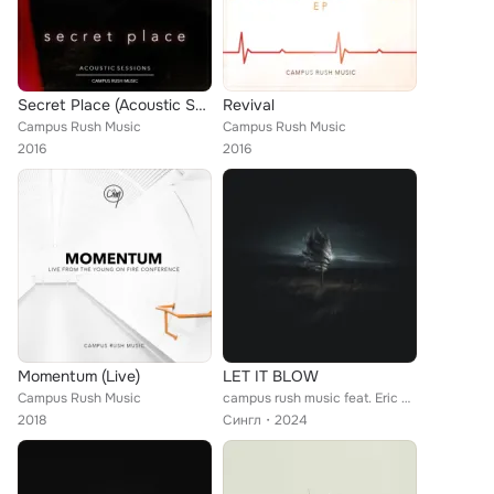
Secret Place (Acoustic Sessions)
Revival
Campus Rush Music
Campus Rush Music
2016
2016
Momentum (Live)
LET IT BLOW
Campus Rush Music
campus rush music feat. Eric Jeshrun, Kofi Dartey, Ryan Ofei
2018
Сингл
2024