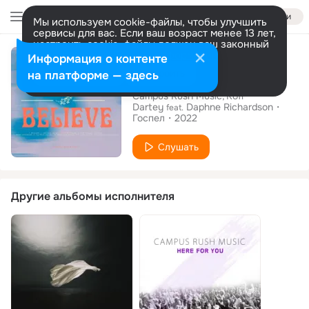
Войти
Мы используем cookie-файлы, чтобы улучшить
сервисы для вас. Если ваш возраст менее 13 лет,
настроить cookie-файлы должен ваш законный
Сингл
представитель.
Больше информации
Информация о контенте
Awesome Wonder
Разрешить все
Настроить
на платформе — здесь
Campus Rush Music
Kofi
Dartey
Daphne Richardson
feat.
Госпел
2022
Слушать
Другие альбомы исполнителя