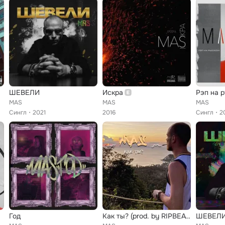
ШЕВЕЛИ
Искра
MAS
MAS
MAS
Сингл
2021
2016
Сингл
2
Год
Как ты? (prod. by RIPBEAT)
ШЕВЕЛИ 