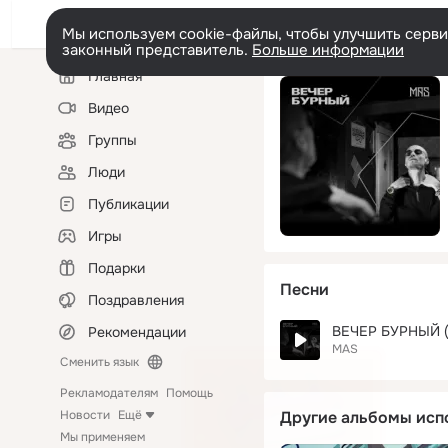
Мы используем cookie-файлы, чтобы улучшить сервис
законный представитель.
Больше информации
Левая
Главная
колонка
Видео
Группы
Люди
Публикации
Игры
Подарки
Песни
Поздравления
ВЕЧЕР БУРНЫЙ (P
Рекомендации
MAS
Сменить язык
Рекламодателям
Помощь
Новости
Ещё
Другие альбомы исп
Мы применяем