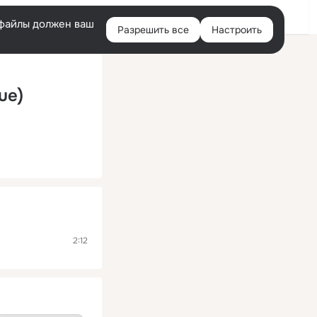
Помощь
Войти
й
e-файлы должен ваш
Разрешить все
Настроить
Правая
колонка
ue)
2:12