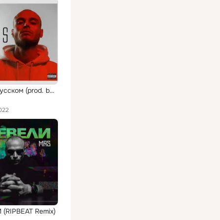
Рэп на русском (prod. by VLAD IS LOVE)
022
(RIPBEAT Remix)