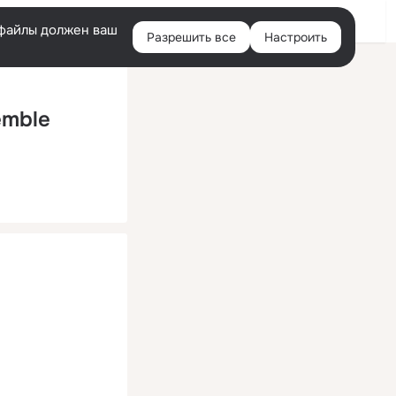
Помощь
Войти
й
e-файлы должен ваш
Разрешить все
Настроить
Правая
колонка
emble