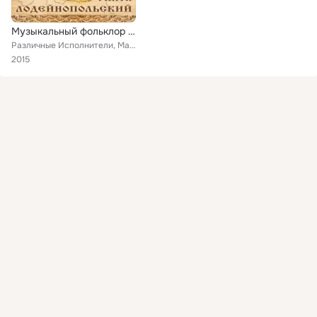
Музыкальный фольклор Ленинградской области. Лодейнопольский район
Различные Исполнители, Мария Ларкина, Мария Павлова, Ольга Монова, Мария Дубаева, Вера Давыдова, Александра Макарова, Ирина Васи...
2015