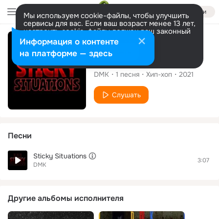
Войти
Мы используем cookie-файлы, чтобы улучшить
сервисы для вас. Если ваш возраст менее 13 лет,
настроить cookie-файлы должен ваш законный
представитель.
Больше информации
Сингл
Информация о контенте
Разрешить все
Настроить
на платформе — здесь
Sticky Situations
DMK
1
песня
Хип-хоп
2021
Слушать
Песни
Sticky Situations
3:07
DMK
Другие альбомы исполнителя