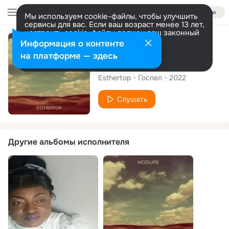
Войти
Мы используем cookie-файлы, чтобы улучшить
сервисы для вас. Если ваш возраст менее 13 лет,
настроить cookie-файлы должен ваш законный
представитель.
Больше информации
Сингл
Информация о контенте
Разрешить все
Настроить
на платформе — здесь
Ka Bi O Osi
Esthertop
Госпел
2022
Слушать
Другие альбомы исполнителя