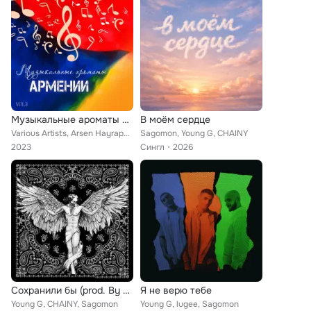
Музыкальные ароматы Армении, Vol. 3
В моём сердце
Various Artists, Arsen Hayrapetyan, Тома Арутюнян, Karen Khachatryan, Saro Vardanyan, Soso Hayrapetyan, Gegham Sargsyan, Albert ...
Sagomon, Young G, CHAINY
2023
Сингл
2026
Сохранили бы (prod. By EPISODE BEATZ)
Я не верю тебе
Young G, CHAINY, Sagomon
Young G, lugee, Sagomon