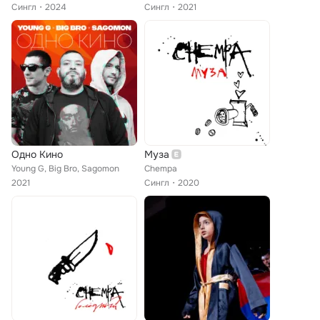
Сингл
2024
Сингл
2021
Одно Кино
Муза
Young G, Big Bro, Sagomon
Chempa
2021
Сингл
2020