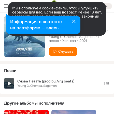
Войти
Мы используем cookie-файлы, чтобы улучшить
сервисы для вас. Если ваш возраст менее 13 лет,
настроить cookie-файлы должен ваш законный
Сингл
представитель.
Больше информации
Информация о контенте
Разрешить все
Настроить
на платформе — здесь
Снова Летать (prod.by Airy beats)
Young G
Chempa
Sagomon
1
песня
Хип-хоп
2021
Слушать
Песни
Снова Летать (prod.by Airy beats)
3:51
Young G
Chempa
Sagomon
Другие альбомы исполнителя