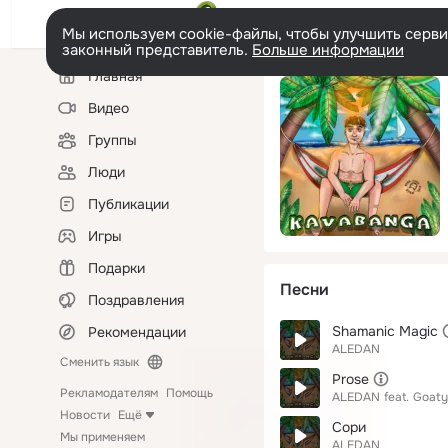
Мы используем cookie-файлы, чтобы улучшить сервис
законный представитель.
Больше информации
Левая
Главная
колонка
Видео
Группы
Люди
Публикации
Игры
Подарки
Песни
Поздравления
Shamanic Magic
Рекомендации
ALEDAN
Сменить язык
Prose
Рекламодателям
Помощь
ALEDAN
feat.
Goaty
Новости
Ещё
Сори
Мы применяем
ALEDAN