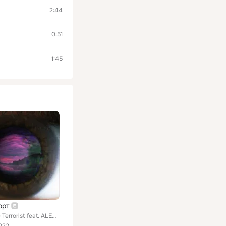
2:44
0:51
1:45
орт
Lemonade Terrorist feat. ALEDAN