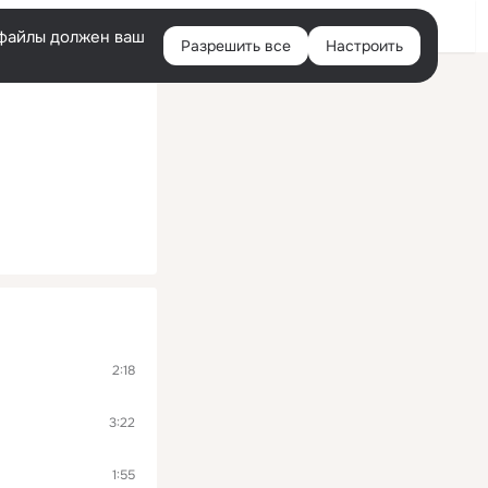
Помощь
Войти
й
e-файлы должен ваш
Разрешить все
Настроить
Правая
колонка
2:18
3:22
1:55