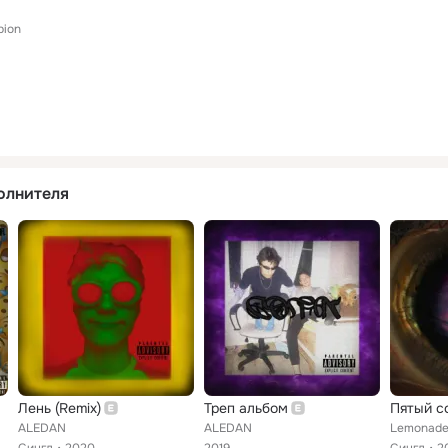
ion
олнителя
Лень (Remix)
Треп альбом
Пятый с
ALEDAN
ALEDAN