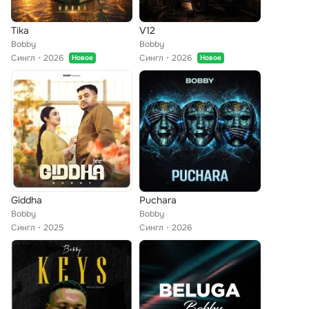
Tika
V12
Bobby
Bobby
Сингл
2026
Сингл
2026
Новое
Новое
Giddha
Puchara
Bobby
Bobby
Сингл
2025
Сингл
2026