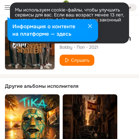
Войти
Мы используем cookie-файлы, чтобы улучшить
сервисы для вас. Если ваш возраст менее 13 лет,
настроить cookie-файлы должен ваш законный
представитель.
Больше информации
Сингл
Информация о контенте
Разрешить все
Настроить
на платформе — здесь
Bittersweet Sixteen
Bobby
Поп
2021
Слушать
Другие альбомы исполнителя