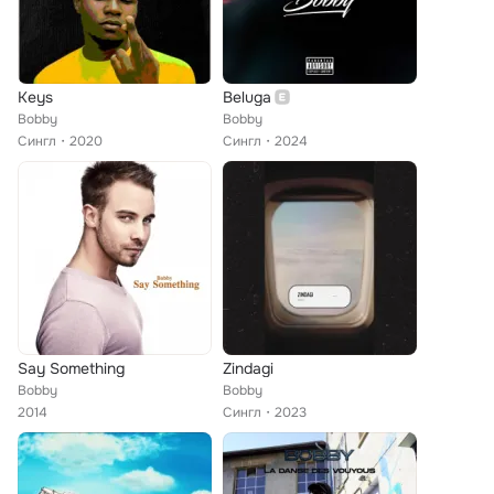
Keys
Beluga
Bobby
Bobby
Сингл
2020
Сингл
2024
Say Something
Zindagi
Bobby
Bobby
2014
Сингл
2023