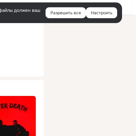
Помощь
Войти
й
e-файлы должен ваш
Разрешить все
Настроить
Правая
колонка