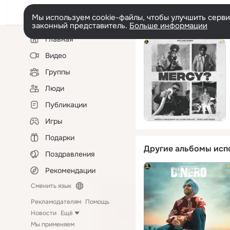
Мы используем cookie-файлы, чтобы улучшить сервис
законный представитель.
Больше информации
Левая
Главная
колонка
Видео
Группы
Люди
Публикации
Игры
Подарки
Другие альбомы исп
Поздравления
Рекомендации
Сменить язык
Рекламодателям
Помощь
Новости
Ещё
Мы применяем