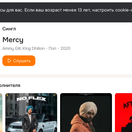
Русски
ы для вас. Если ваш возраст менее 13 лет, настроить cooki
Сингл
Mercy
Ammy Gill
King Dhillon
Поп
2020
Слушать
олнителя