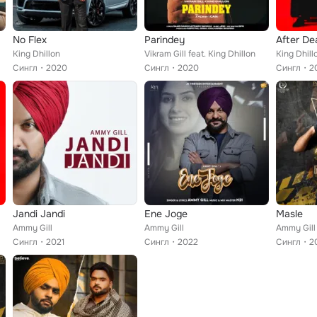
No Flex
Parindey
After De
King Dhillon
Vikram Gill feat. King Dhillon
King Dhil
Сингл
2020
Сингл
2020
Сингл
2
Jandi Jandi
Ene Joge
Masle
Ammy Gill
Ammy Gill
Ammy Gill
Сингл
2021
Сингл
2022
Сингл
2