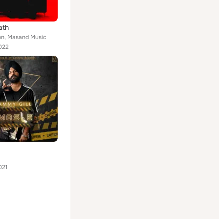
ath
lon, Masand Music
022
021