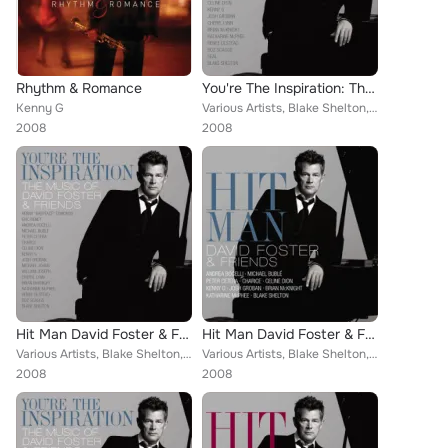
Rhythm & Romance
You're The Inspiration: The Music Of David Foster And Friends (Deluxe; Live)
Kenny G
Various Artists, Blake Shelton, Peter Cetera, Andrea Bocelli And Katharine McPhee, Seal, David Foster, Michael Bublé, Charice, C...
2008
2008
Hit Man David Foster & Friends (Amazon Excl.)
Hit Man David Foster & Friends
Various Artists, Blake Shelton, Peter Cetera, Andrea Bocelli And Katharine McPhee, David Foster, Michael Bublé, Charice, Celine ...
Various Artists, Blake Shelton, Peter Cetera, Andrea Bocelli And Katharine McPhee, David Foster, Michael Bublé, Charice, Celine ...
2008
2008