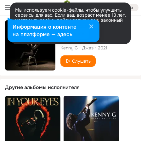
Войти
Мы используем cookie-файлы, чтобы улучшить
сервисы для вас. Если ваш возраст менее 13 лет,
настроить cookie-файлы должен ваш законный
представитель.
Больше информации
Альбом
Информация о контенте
Разрешить все
Настроить
на платформе — здесь
New Standards
Kenny G
Джаз
2021
Слушать
Другие альбомы исполнителя