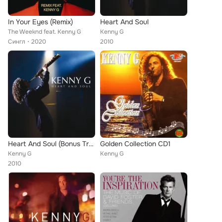
In Your Eyes (Remix)
Heart And Soul
The Weeknd feat. Kenny G
Kenny G
Сингл
2020
2010
Heart And Soul (Bonus Track Version)
Golden Collection CD1
Kenny G
Kenny G
2010