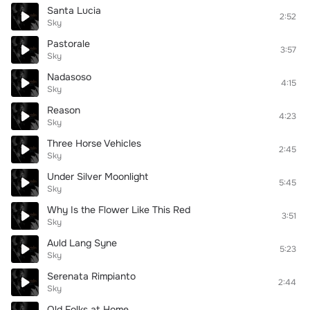
Santa Lucia
2:52
Sky
Pastorale
3:57
Sky
Nadasoso
4:15
Sky
Reason
4:23
Sky
Three Horse Vehicles
2:45
Sky
Under Silver Moonlight
5:45
Sky
Why Is the Flower Like This Red
3:51
Sky
Auld Lang Syne
5:23
Sky
Serenata Rimpianto
2:44
Sky
Old Folks at Home