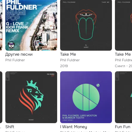
Другие песни
Take Me
Take Me
Phil Fuldner
Phil Fuldner
Phil Fuldn
2019
Сингл
2
eppa Remix)
Shift
I Want Money
Fun Fun