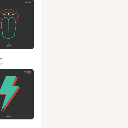
er
019