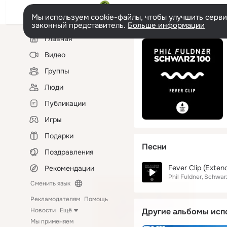
Мы используем cookie-файлы, чтобы улучшить сервис
законный представитель.
Больше информации
Левая
Главная
колонка
Видео
Группы
Люди
Публикации
Игры
Подарки
Песни
Поздравления
Fever Clip (Exten
Рекомендации
Phil Fuldner
Schwar
Сменить язык
Рекламодателям
Помощь
Новости
Ещё
Другие альбомы исп
Мы применяем