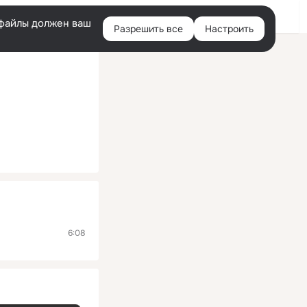
Помощь
Войти
й
e-файлы должен ваш
Разрешить все
Настроить
Правая
колонка
6:08