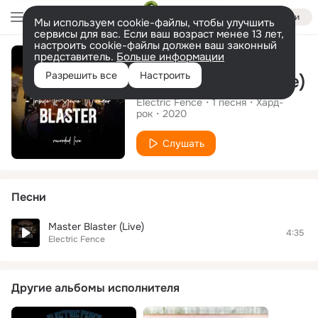
Войти
Мы используем cookie-файлы, чтобы улучшить
сервисы для вас. Если ваш возраст менее 13 лет,
настроить cookie-файлы должен ваш законный
Сингл
представитель.
Больше информации
Разрешить все
Настроить
Master Blaster (Live)
Electric Fence
1
песня
Хард-
рок
2020
Слушать
Песни
Master Blaster (Live)
4:35
Electric Fence
Другие альбомы исполнителя