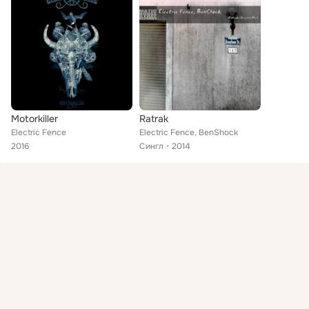
Motorkiller
Ratrak
Electric Fence
Electric Fence, BenShock
2016
Сингл
2014