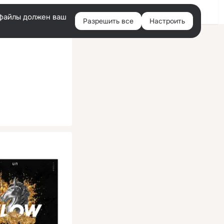
Помощь
Войти
й
e-файлы должен ваш
Разрешить все
Настроить
Правая
колонка