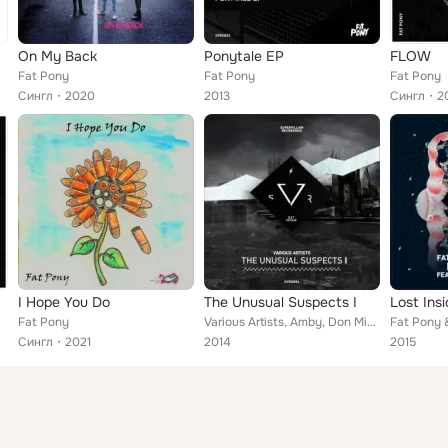
On My Back
Ponytale EP
FLOW
Fat Pony
Fat Pony
Fat Pony
Сингл
2020
2013
Сингл
2
I Hope You Do
The Unusual Suspects I
Lost Ins
Fat Pony
Various Artists, Amby, Don Midass, Rodfast, Faustix, Milo S, Ari, Banq feat. Fat Pony, TYRA
Сингл
2021
2014
2015