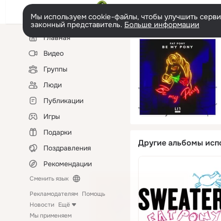
Мы используем cookie-файлы, чтобы улучшить сервис
законный представитель.
Больше информации
Левая
Главная
колонка
Видео
Группы
Люди
Публикации
Игры
Подарки
Другие альбомы исп
Поздравления
Рекомендации
Сменить язык
Рекламодателям
Помощь
Новости
Ещё
Мы применяем