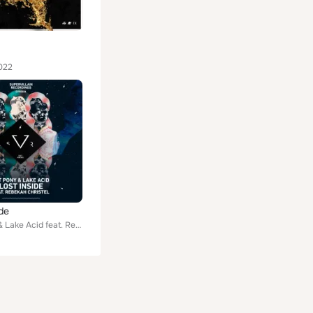
022
ide
Fat Pony & Lake Acid feat. Rebekah Christel