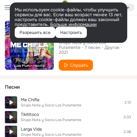
Войти
Мы используем cookie-файлы, чтобы улучшить
сервисы для вас. Если ваш возраст менее 13 лет,
настроить cookie-файлы должен ваш законный
Альбом
представитель.
Больше информации
Me Chifla
Разрешить все
Настроить
Grupo Nota y Socio Los
Puramente
7
песен
Другое
2021
Слушать
Песни
Me Chifla
2:31
Grupo Nota y Socio Los Puramente
Tikititoco
2:33
Grupo Nota y Socio Los Puramente
Larga Vida
2:38
Grupo Nota y Socio Los Puramente