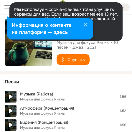
Войти
Мы используем cookie-файлы, чтобы улучшить
сервисы для вас. Если ваш возраст менее 13 лет,
настроить cookie-файлы должен ваш законный
Альбом
представитель.
Больше информации
Информация о контенте
Разрешить все
Настроить
на платформе — здесь
Фокус (Видения)
Музыка для фокуса Ритмы
10
песен
Джаз
2021
Слушать
Песни
Музыка (Работа)
1:56
Музыка для фокуса Ритмы
Атмосфера (Концентрация)
1:52
Музыка для фокуса Ритмы
Видения (Концентрация)
1:56
Музыка для фокуса Ритмы