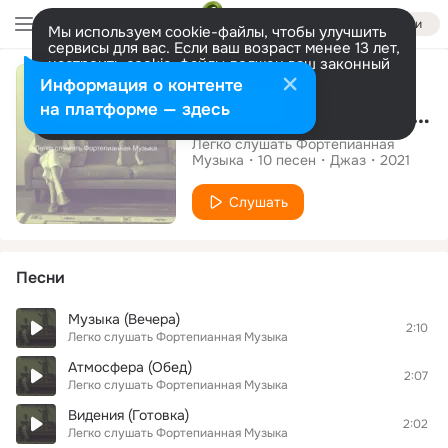
Войти
Мы используем cookie-файлы, чтобы улучшить
сервисы для вас. Если ваш возраст менее 13 лет,
настроить cookie-файлы должен ваш законный
Альбом
представитель.
Больше информации
Информация о контенте
Разрешить все
Настроить
на платформе — здесь
После работы - Атмосфера
Легко слушать Фортепианная
Музыка
10
песен
Джаз
2021
Слушать
Песни
Музыка (Вечера)
2:10
Легко слушать Фортепианная Музыка
Атмосфера (Обед)
2:07
Легко слушать Фортепианная Музыка
Видения (Готовка)
2:02
Легко слушать Фортепианная Музыка