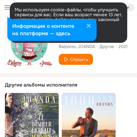
Войти
Мы используем cookie-файлы, чтобы улучшить
сервисы для вас. Если ваш возраст менее 13 лет,
настроить cookie-файлы должен ваш законный
представитель.
Больше информации
Альбом
Информация о контенте
Разрешить все
Настроить
на платформе — здесь
Enfants d'Occitania
Balpores
JOANDA
Другое
2021
Слушать
Другие альбомы исполнителя