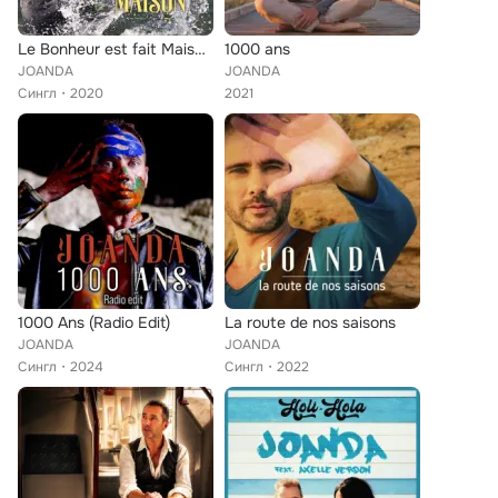
Le Bonheur est fait Maison (radio édit)
1000 ans
JOANDA
JOANDA
Сингл
2020
2021
1000 Ans (Radio Edit)
La route de nos saisons
JOANDA
JOANDA
Сингл
2024
Сингл
2022