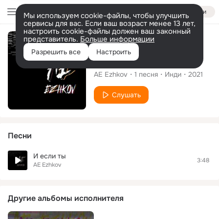
Войти
Мы используем cookie-файлы, чтобы улучшить
сервисы для вас. Если ваш возраст менее 13 лет,
настроить cookie-файлы должен ваш законный
представитель.
Больше информации
Сингл
Разрешить все
Настроить
И если ты
AE Ezhkov
1
песня
Инди
2021
Слушать
Песни
И если ты
3:48
AE Ezhkov
Другие альбомы исполнителя