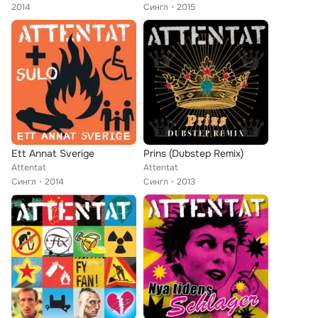
2014
Сингл
2015
Ett Annat Sverige
Prins (Dubstep Remix)
Attentat
Attentat
Сингл
2014
Сингл
2013