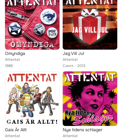
Omyndiga
Jag Vill Jul
Attentat
Attentat
1986
Сингл
2013
Gais Är Allt
Nya tidens schlager
Attentat
Attentat