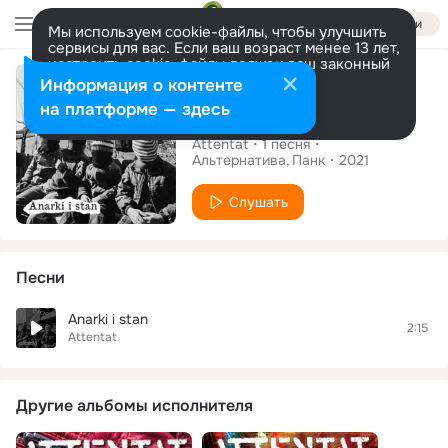
Войти
Мы используем cookie-файлы, чтобы улучшить
сервисы для вас. Если ваш возраст менее 13 лет,
настроить cookie-файлы должен ваш законный
Сингл
представитель.
Больше информации
Информация о контенте
Разрешить все
Настроить
на платформе — здесь
Anarki i stan
Attentat
1
песня
Альтернатива
Панк
2021
Слушать
Песни
Anarki i stan
2:15
Attentat
Другие альбомы исполнителя