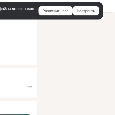
Помощь
Войти
й
e-файлы должен ваш
Разрешить все
Настроить
Правая
колонка
1:52