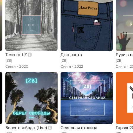
Тема от LZ
Джа раста
Руки в 
[ZB]
[ZB]
[ZB]
Сингл
2020
Сингл
2022
Сингл
2
Берег cвободы (Live)
Северная столица
Гараж 20