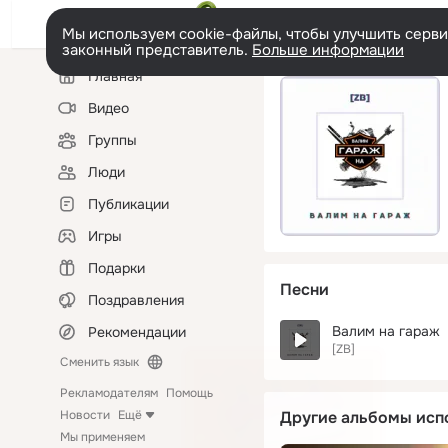
Мы используем cookie-файлы, чтобы улучшить сервис
законный представитель.
Больше информации
Левая
Главная
колонка
Видео
Группы
Люди
Публикации
Игры
Подарки
Песни
Поздравления
Валим на гараж
Рекомендации
[ZB]
Сменить язык
Рекламодателям
Помощь
Новости
Ещё
Другие альбомы исп
Мы применяем