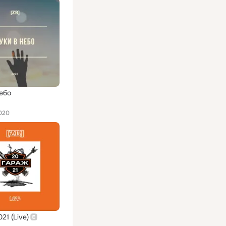
небо
020
21 (Live)