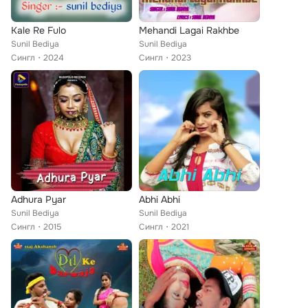
Kale Re Fulo
Mehandi Lagai Rakhbe
Sunil Bediya
Sunil Bediya
Сингл
2024
Сингл
2023
Adhura Pyar
Abhi Abhi
Sunil Bediya
Sunil Bediya
Сингл
2015
Сингл
2021