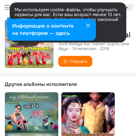
Войти
Мы используем cookie-файлы, чтобы улучшить
сервисы для вас. Если ваш возраст менее 13 лет,
настроить cookie-файлы должен ваш законный
Сингл
представитель.
Больше информации
Информация о контенте
Разрешить все
Настроить
на платформе — здесь
Dillagi Tor Sange Hai
Sunil Bediya
Raman Gupta
Isha
feat.
Aliya
Этническая
2019
Слушать
Другие альбомы исполнителя