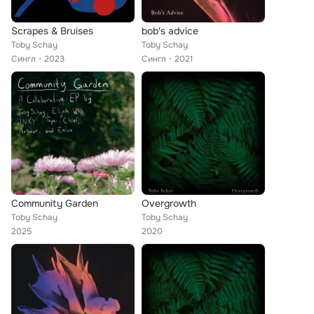
Scrapes & Bruises
bob's advice
Toby Schay
Toby Schay
Сингл
2023
Сингл
2021
Community Garden
Overgrowth
Toby Schay
Toby Schay
2025
2020