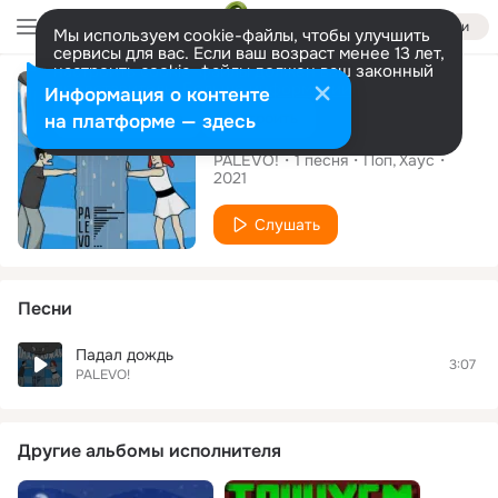
Войти
Мы используем cookie-файлы, чтобы улучшить
сервисы для вас. Если ваш возраст менее 13 лет,
настроить cookie-файлы должен ваш законный
Сингл
представитель.
Больше информации
Информация о контенте
Разрешить все
Настроить
на платформе — здесь
Падал дождь
PALEVO!
1
песня
Поп
Хаус
2021
Слушать
Песни
Падал дождь
3:07
PALEVO!
Другие альбомы исполнителя