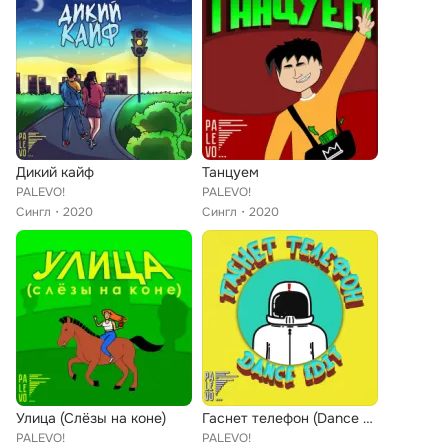
Дикий кайф
Танцуем
PALEVO!
PALEVO!
Сингл
2020
Сингл
2020
Улица (Слёзы на коне)
Гаснет телефон (Dance Edit)
PALEVO!
PALEVO!