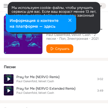
Войти
Мы используем cookie-файлы, чтобы улучшить
сервисы для вас. Если ваш возраст менее 13 лет,
настроить cookie-файлы должен ваш законный
Альбом
представитель.
Больше информации
Информация о контенте
Разрешить все
Настроить
на платформе — здесь
Pray for Me (NERVO Remix)
Paul Oakenfold
Velvet Cash
2
песни
Поп
Электронная
2021
Слушать
Песни
Pray for Me (NERVO Remix)
3:02
Paul Oakenfold
Velvet Cash
Pray for Me (NERVO Extended Remix)
3:49
Paul Oakenfold
Velvet Cash