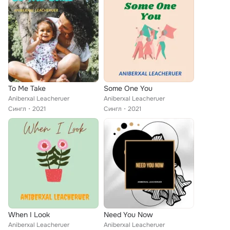
To Me Take
Some One You
Aniberxal Leacheruer
Aniberxal Leacheruer
Сингл
2021
Сингл
2021
When I Look
Need You Now
Aniberxal Leacheruer
Aniberxal Leacheruer