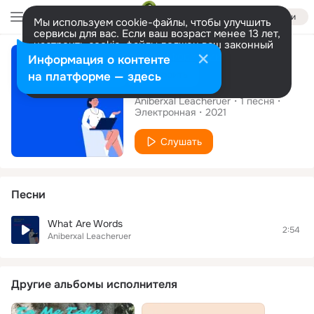
Войти
Мы используем cookie-файлы, чтобы улучшить
сервисы для вас. Если ваш возраст менее 13 лет,
настроить cookie-файлы должен ваш законный
Сингл
представитель.
Больше информации
Информация о контенте
Разрешить все
Настроить
на платформе — здесь
What Are Words
Aniberxal Leacheruer
1
песня
Электронная
2021
Слушать
Песни
What Are Words
2:54
Aniberxal Leacheruer
Другие альбомы исполнителя