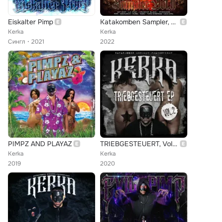
Eiskalter Pimp
Katakomben Sampler, Vol. 2
Kerka
Kerka
Сингл
2021
2022
PIMPZ AND PLAYAZ
TRIEBGESTEUERT, Vol. 2
Kerka
Kerka
2019
2020