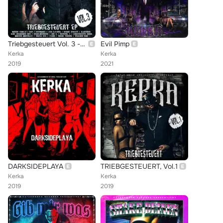
Triebgesteuert Vol. 3 - EP
Evil Pimp
Kerka
Kerka
2019
2021
DARKSIDEPLAYA
TRIEBGESTEUERT, Vol.1
Kerka
Kerka
2019
2019