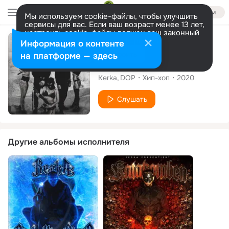
Войти
Мы используем cookie-файлы, чтобы улучшить
сервисы для вас. Если ваш возраст менее 13 лет,
настроить cookie-файлы должен ваш законный
представитель.
Больше информации
Сингл
Информация о контенте
Разрешить все
Настроить
на платформе — здесь
JFK
Kerka
DOP
Хип-хоп
2020
Слушать
Другие альбомы исполнителя