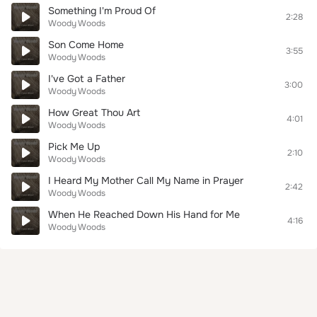
Something I'm Proud Of
2:28
Woody Woods
Son Come Home
3:55
Woody Woods
I've Got a Father
3:00
Woody Woods
How Great Thou Art
4:01
Woody Woods
Pick Me Up
2:10
Woody Woods
I Heard My Mother Call My Name in Prayer
2:42
Woody Woods
When He Reached Down His Hand for Me
4:16
Woody Woods