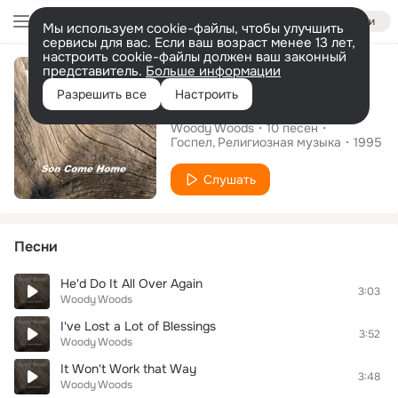
Войти
Мы используем cookie-файлы, чтобы улучшить
сервисы для вас. Если ваш возраст менее 13 лет,
настроить cookie-файлы должен ваш законный
Альбом
представитель.
Больше информации
Разрешить все
Настроить
Son Come Home
Woody Woods
10
песен
Госпел
Религиозная музыка
1995
Слушать
Песни
He'd Do It All Over Again
3:03
Woody Woods
I've Lost a Lot of Blessings
3:52
Woody Woods
It Won't Work that Way
3:48
Woody Woods