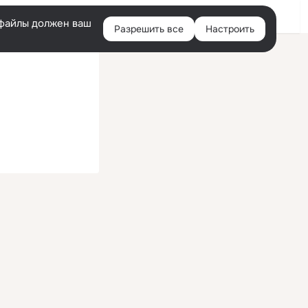
Помощь
Войти
й
e-файлы должен ваш
Разрешить все
Настроить
Правая
колонка