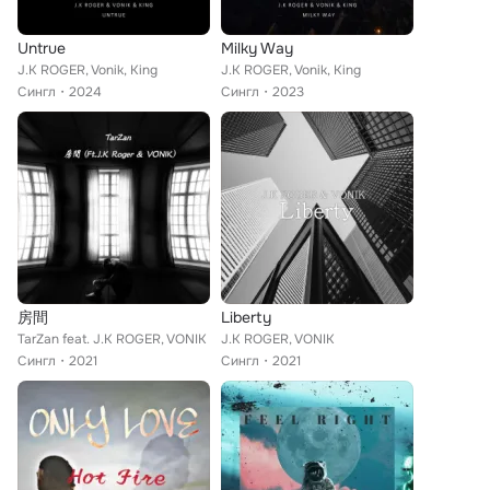
Untrue
Milky Way
J.K ROGER, Vonik, King
J.K ROGER, Vonik, King
Сингл
2024
Сингл
2023
房間
Liberty
TarZan feat. J.K ROGER, VONIK
J.K ROGER, VONIK
Сингл
2021
Сингл
2021