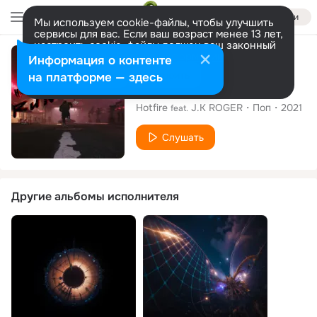
Войти
Мы используем cookie-файлы, чтобы улучшить
сервисы для вас. Если ваш возраст менее 13 лет,
настроить cookie-файлы должен ваш законный
представитель.
Больше информации
Сингл
Информация о контенте
Разрешить все
Настроить
на платформе — здесь
Running
Hotfire
J.K ROGER
Поп
2021
feat.
Слушать
Другие альбомы исполнителя