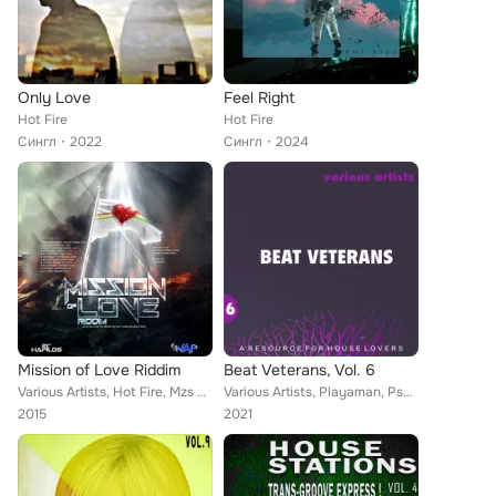
Only Love
Feel Right
Hot Fire
Hot Fire
Сингл
2022
Сингл
2024
Mission of Love Riddim
Beat Veterans, Vol. 6
Various Artists, Hot Fire, Mzs Quanny, Norris Man, Elliven, Turbulence, RD Millz, Daville, Tahz, Ky Enie, Tasha T, Sheeva
Various Artists, Playaman, Pseudo Quickly, Gigolo, Tony Roja, Atlantic Ocean, Supermodels, Hotel 54, Hot Fire, Mark Bayer, A Kay...
2015
2021