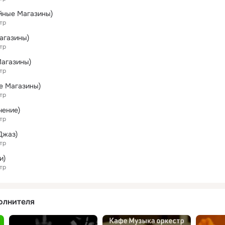
йные Магазины)
тр
агазины)
тр
Магазины)
тр
е Магазины)
тр
чение)
тр
Джаз)
тр
и)
тр
олнителя