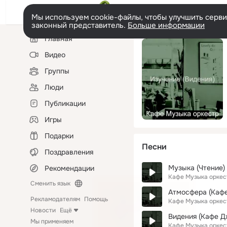
Мы используем cookie-файлы, чтобы улучшить сервис
законный представитель.
Больше информации
Левая
Главная
колонка
Видео
Группы
Люди
Публикации
Игры
Подарки
Песни
Поздравления
Музыка (Чтение)
Рекомендации
Кафе Музыка оркес
Сменить язык
Атмосфера (Каф
Рекламодателям
Помощь
Кафе Музыка оркес
Новости
Ещё
Видения (Кафе Д
Мы применяем
Кафе Музыка оркес