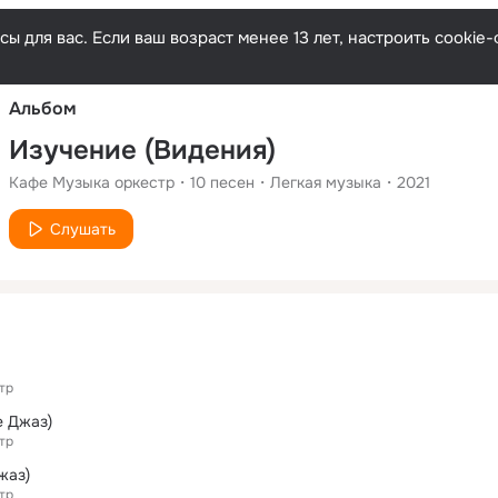
Русски
ы для вас. Если ваш возраст менее 13 лет, настроить cooki
Альбом
Изучение (Видения)
Кафе Музыка оркестр
10
песен
Легкая музыка
2021
Слушать
тр
е Джаз)
тр
жаз)
тр