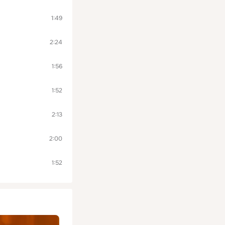
1:49
2:24
1:56
1:52
2:13
2:00
1:52