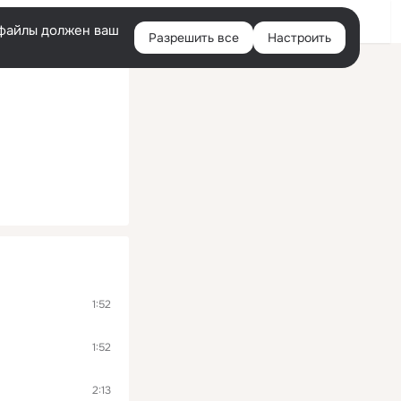
Помощь
Войти
й
e-файлы должен ваш
Разрешить все
Настроить
Правая
колонка
1:52
1:52
2:13