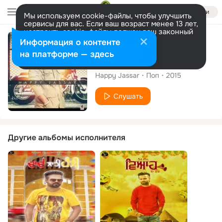
Войти
Мы используем cookie-файлы, чтобы улучшить
сервисы для вас. Если ваш возраст менее 13 лет,
настроить cookie-файлы должен ваш законный
представитель.
Больше информации
Сингл
Информация о контенте
Разрешить все
Настроить
на платформе — здесь
Bullet
Happy Jassar
Поп
2015
Слушать
Другие альбомы исполнителя