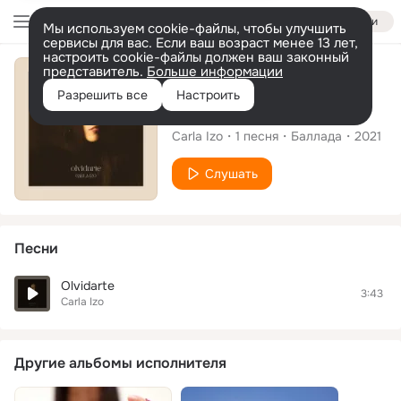
Войти
Мы используем cookie-файлы, чтобы улучшить
сервисы для вас. Если ваш возраст менее 13 лет,
настроить cookie-файлы должен ваш законный
представитель.
Больше информации
Сингл
Разрешить все
Настроить
Olvidarte
Carla Izo
1
песня
Баллада
2021
Слушать
Песни
Olvidarte
3:43
Carla Izo
Другие альбомы исполнителя