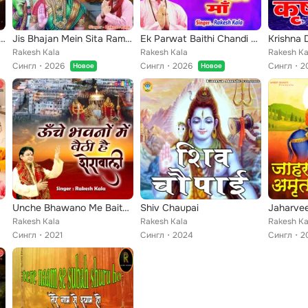
vay Japle Re Bande Shiv Ko Paa Jayega
Jis Bhajan Mein Sita Ram Na Ho
Ek Parwat Baithi Chandi Maa
Krishna 
Rakesh Kala
Rakesh Kala
Rakesh Ka
Сингл
2026
Сингл
2026
Сингл
2
Новое
Новое
Unche Bhawano Me Baithi Hai Sherawali
Shiv Chaupai
Jaharvee
Rakesh Kala
Rakesh Kala
Rakesh Ka
Сингл
2021
Сингл
2024
Сингл
2