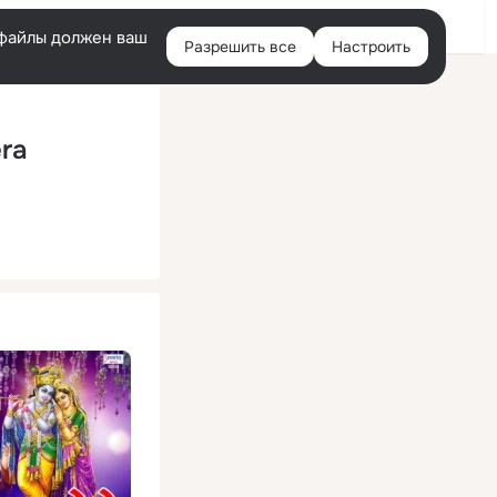
Помощь
Войти
й
e-файлы должен ваш
Разрешить все
Настроить
Правая
колонка
ra