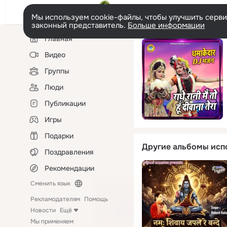
Мы используем cookie-файлы, чтобы улучшить сервис
законный представитель.
Больше информации
Левая
Главная
колонка
Видео
Группы
Люди
Публикации
Игры
Подарки
Другие альбомы исп
Поздравления
Рекомендации
Сменить язык
Рекламодателям
Помощь
Новости
Ещё
Мы применяем