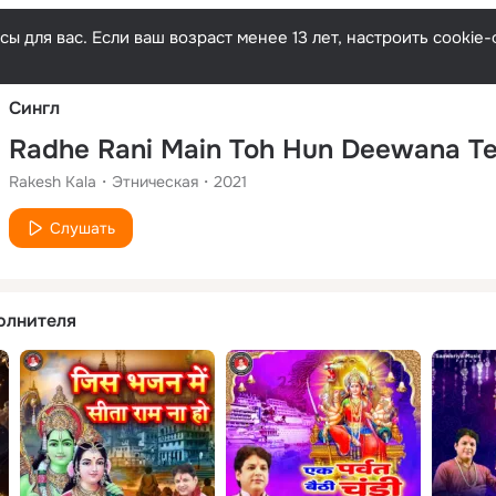
Русски
ы для вас. Если ваш возраст менее 13 лет, настроить cooki
Сингл
Radhe Rani Main Toh Hun Deewana Te
Rakesh Kala
Этническая
2021
Слушать
олнителя