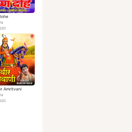
Dohe
la
020
r Amritvani
la
020