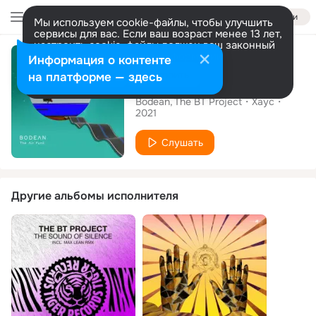
Войти
Мы используем cookie-файлы, чтобы улучшить
сервисы для вас. Если ваш возраст менее 13 лет,
настроить cookie-файлы должен ваш законный
Сингл
представитель.
Больше информации
Информация о контенте
Разрешить все
Настроить
на платформе — здесь
The Air Funk
Bodean
The BT Project
Хаус
2021
Слушать
Другие альбомы исполнителя