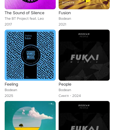
The Sound of Silence
Fusion
The BT Project feat. Leo
Bodean
2017
2021
Feeling
People
Bodean
Bodean
2025
Сингл
2024