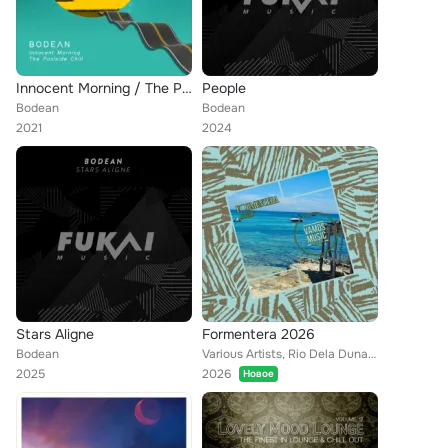
Innocent Morning / The Poolside Chill
People
Bodean
Bodean
2021
2024
Stars Aligne
Formentera 2026
Bodean
Various Artists, Rio Dela Duna, Pato D'Auria, Krys, Son Of Keno, Ivory White, Tribalero, Hawka, LEGEND PR, Gan, Jacques Trèsbien...
2025
2026
Новое