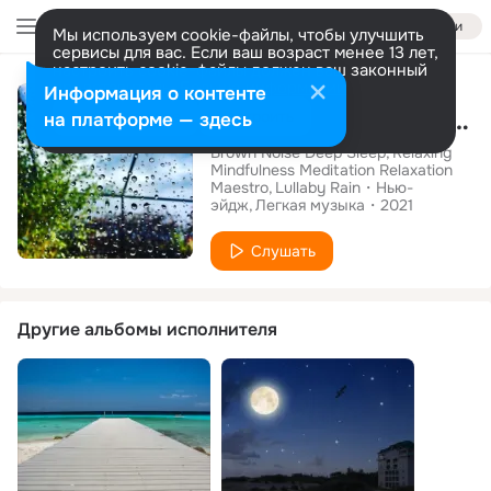
Войти
Мы используем cookie-файлы, чтобы улучшить
сервисы для вас. Если ваш возраст менее 13 лет,
настроить cookie-файлы должен ваш законный
Альбом
представитель.
Больше информации
Информация о контенте
Summer Blissful Summer Rain Sounds for Relaxation & Meditation
Разрешить все
Настроить
на платформе — здесь
Brown Noise Deep Sleep
Relaxing
Mindfulness Meditation Relaxation
Maestro
Lullaby Rain
Нью-
эйдж
Легкая музыка
2021
Слушать
Другие альбомы исполнителя