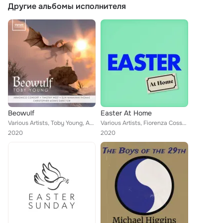
Другие альбомы исполнителя
Beowulf
Easter At Home
Various Artists, Toby Young, AC Academy Warwick & AC Academy Scholars, Armonico Consort, Anne Denholm, Elin Manahan Thomas, Timo...
Various Artists, Fiorenza Cossotto, Eric Whitacre, John Tomlinson, Luciano Pavarotti, Christine Schäfer, Kimberly McCord, The En...
2020
2020