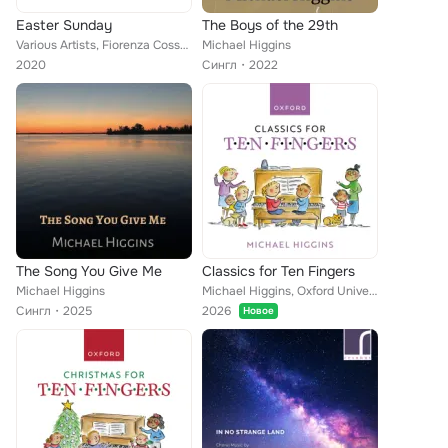
Easter Sunday
The Boys of the 29th
Various Artists, Fiorenza Cossotto, Eric Whitacre, John Tomlinson, Luciano Pavarotti, Christine Schäfer, Kimberly McCord, The En...
Michael Higgins
2020
Сингл
2022
The Song You Give Me
Classics for Ten Fingers
Michael Higgins
Michael Higgins, Oxford University Press Music
Сингл
2025
2026
Новое