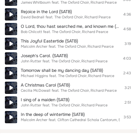
James Whitbourn
feat.
The Oxford Choir
Richard Pearce
Rejoice in the Lord (SATB)
4:36
David Bednall
feat.
The Oxford Choir
Richard Pearce
O Lord, thou hast searched me, and known me (SATB)
4:58
Bob Chilcott
feat.
The Oxford Choir
Richard Pearce
This Joyful Eastertide (SATB)
3:19
Malcolm Archer
feat.
The Oxford Choir
Richard Pearce
Joseph's Carol. (SAATB)
4:03
John Rutter
feat.
The Oxford Choir
Richard Pearce
Tomorrow shall be my dancing day (SATB)
2:43
Michael Higgins
feat.
The Oxford Choir
Richard Pearce
A Christmas Carol (SATB)
3:21
Cecilia McDowall
feat.
The Oxford Choir
Richard Pearce
I sing of a maiden (SATB)
2:51
John Rutter
feat.
The Oxford Choir
Richard Pearce
In the deep of wintertime (SATB)
3:53
Malcolm Archer
feat.
Clifton Cathedral Schola Cantorum
Stephen B