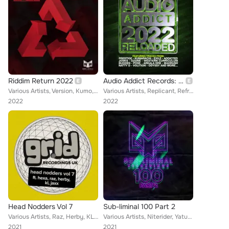
Riddim Return 2022
Audio Addict Records: 2022 Reloaded
Various Artists, Version, Kumo, Mentah, Pa, RV, Section, Nick The Lot, Raz, A N F M, Dunk, Leaf, Prestige, Posk, PunksVicious, V...
Various Artists, Replicant, Refracta, Addicted, KLIMATE, Arkala Dre, Martial Taktics, Acuna, Vital, Odyssy, BASSHUNTERZ, JOELY, ...
2022
2022
Head Nodders Vol 7
Sub-liminal 100 Part 2
Various Artists, Raz, Herby, KL, Jaxx, Hexa
Various Artists, Niterider, Yatuza, Jack The Ripper, Glitch City, El Laurie, RV, Dreadnaught, Low Life, Herby, Leaf, Safra, Rogu...
2021
2021