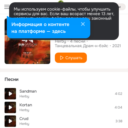
Войти
Мы используем cookie-файлы, чтобы улучшить
сервисы для вас. Если ваш возраст менее 13 лет,
настроить cookie-файлы должен ваш законный
Альбом
представитель.
Больше информации
Информация о контенте
Разрешить все
Настроить
на платформе — здесь
Sandman
Herby
4
песни
Танцевальная
Драм-н-бэйс
2021
Слушать
Песни
Sandman
4:02
Herby
Kortan
4:04
Herby
Crud
3:38
Herby