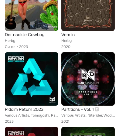
Der nackte Cowboy
Vermin
Herby
Herby
Сингл
2023
2020
Riddim Return 2023
Partitions - Vol. 1
Various Artists, Tomoyoshi, Pa, Sam Pyro, Glitch City, RV, Nectax & Scudd, Damage Report, Posk, PunksVicious, Yatuza, Jack The R...
Various Artists, Niterider, Woolf, Sam Harris, Mains, Herby, Oli Lewis, Shayper, Zoner, Indirekt, Sinexia, G-H, BP MC, Alex SLK,...
2023
2021