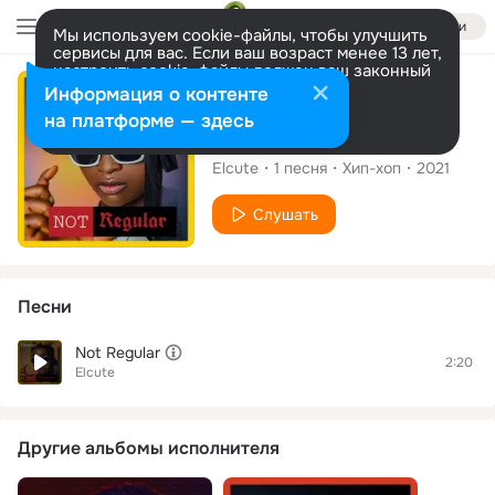
Войти
Мы используем cookie-файлы, чтобы улучшить
сервисы для вас. Если ваш возраст менее 13 лет,
настроить cookie-файлы должен ваш законный
представитель.
Больше информации
Сингл
Информация о контенте
Разрешить все
Настроить
на платформе — здесь
Not Regular
Elcute
1
песня
Хип-хоп
2021
Слушать
Песни
Not Regular
2:20
Elcute
Другие альбомы исполнителя