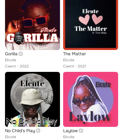
Gorilla
The Matter
Elcute
Elcute
Сингл
2022
Сингл
2021
No Child's Play
Laylow
Elcute
Elcute