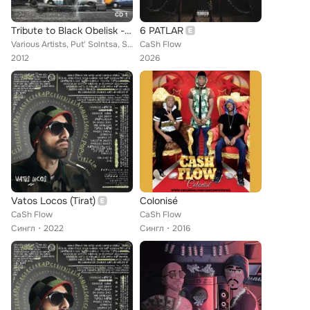
Tribute to Black Obelisk - Xxv (Cd1)
6 PATLAR
Various Artists, Put' Solntsa, Sad Grez, Y. Alekseev & S. Tkachenko, Asferiks, Aella, Alexey Strike, HMR, A. Bulgakov & Maestro,...
CaSh Flow
2012
2026
Vatos Locos (Tirat)
Colonisé
CaSh Flow
CaSh Flow
Сингл
2022
Сингл
2016