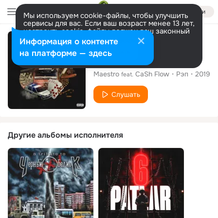
Войти
Мы используем cookie-файлы, чтобы улучшить
сервисы для вас. Если ваш возраст менее 13 лет,
настроить cookie-файлы должен ваш законный
представитель.
Больше информации
Сингл
Информация о контенте
Разрешить все
Настроить
на платформе — здесь
Allah Korusun
Maestro
CaSh Flow
Рэп
2019
feat.
Слушать
Другие альбомы исполнителя