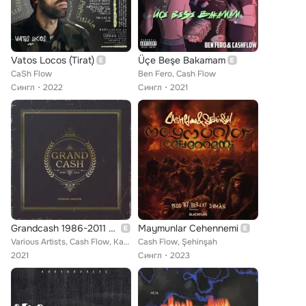
Vatos Locos (Tirat)
Üçe Beşe Bakamam
CaSh Flow
Ben Fero, Cash Flow
Сингл
2022
Сингл
2021
Grandcash 1986-2011 / Eternal Groove
Maymunlar Cehennemi
Various Artists, Cash Flow, Kase.O, DJC&SPI feat. Sarabian Dope, Access Immortal, Presion, Zokone, Rioda, Grand Agent, ElAitor, ...
Cash Flow, Şehinşah
2021
Сингл
2023