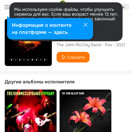
Войти
Мы используем cookie-файлы, чтобы улучшить
сервисы для вас. Если ваш возраст менее 13 лет,
настроить cookie-файлы должен ваш законный
представитель.
Больше информации
Альбом
Информация о контенте
Разрешить все
Настроить
на платформе — здесь
Ninja Mojo
The John McCloy Band
Рок
2021
Слушать
Другие альбомы исполнителя