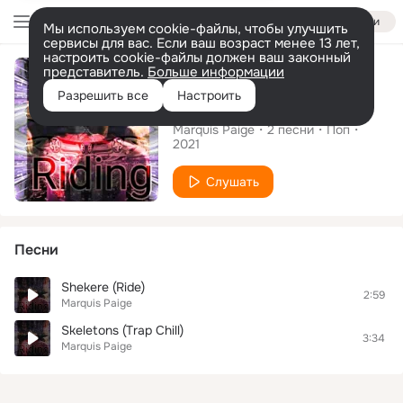
Войти
Мы используем cookie-файлы, чтобы улучшить
сервисы для вас. Если ваш возраст менее 13 лет,
настроить cookie-файлы должен ваш законный
Альбом
представитель.
Больше информации
Разрешить все
Настроить
Riding (Trap Chill)
Marquis Paige
2
песни
Поп
2021
Слушать
Песни
Shekere (Ride)
2:59
Marquis Paige
Skeletons (Trap Chill)
3:34
Marquis Paige