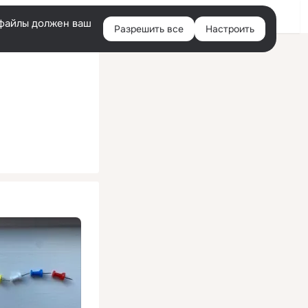
Помощь
Войти
й
e-файлы должен ваш
Разрешить все
Настроить
Правая
колонка