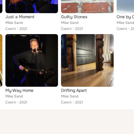
Just a Moment
Guilty Stones
One by 
Mike Sand
Mike Sand
Mike Sand
Сингл
2021
Сингл
2021
Сингл
2
My Way Home
Drifting Apart
Mike Sand
Mike Sand
Сингл
2021
Сингл
2021