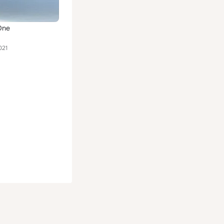
One
021