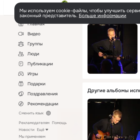
Мы используем cookie-файлы, чтобы улучшить сервис
законный представитель.
Больше информации
Левая
Главная
колонка
Видео
Группы
Люди
Публикации
Игры
Подарки
Другие альбомы исп
Поздравления
Рекомендации
Сменить язык
Рекламодателям
Помощь
Новости
Ещё
Мы применяем