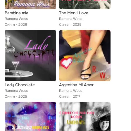
Bambina mia
The Men I Love
Ramona Wess
Ramona Wess
Сингл
2026
Сингл
2025
Lady Chocolate
Argentina Mi Amor
Ramona Wess
Ramona Wess
Сингл
2025
Сингл
2017