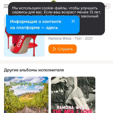
Войти
Мы используем cookie-файлы, чтобы улучшить
сервисы для вас. Если ваш возраст менее 13 лет,
настроить cookie-файлы должен ваш законный
представитель.
Больше информации
Сингл
Информация о контенте
Разрешить все
Настроить
на платформе — здесь
Cosa fai
Ramona Wess
Поп
2021
Слушать
Другие альбомы исполнителя