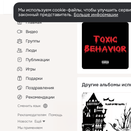
Мы используем cookie-файлы, чтобы улучшить сервис
законный представитель.
Больше информации
Левая
Главная
колонка
Видео
Группы
Люди
Публикации
Игры
Подарки
Другие альбомы исп
Поздравления
Рекомендации
Сменить язык
Рекламодателям
Помощь
Новости
Ещё
Мы применяем