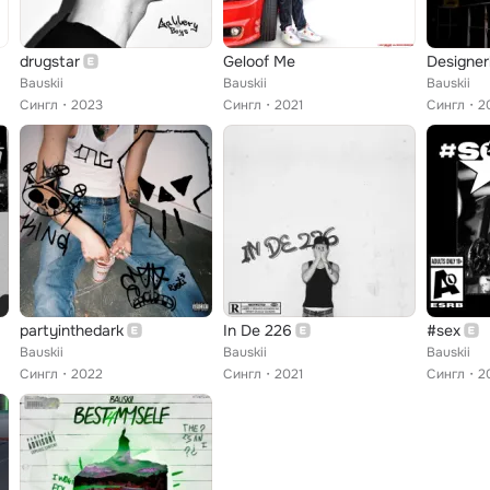
drugstar
Geloof Me
Designer
Bauskii
Bauskii
Bauskii
Сингл
2023
Сингл
2021
Сингл
2
partyinthedark
In De 226
#sex
Bauskii
Bauskii
Bauskii
Сингл
2022
Сингл
2021
Сингл
2