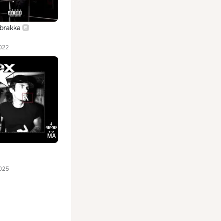
brakka
022
025