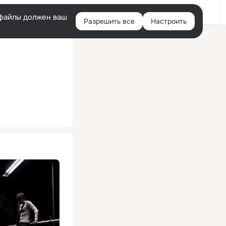
Помощь
Войти
й
e-файлы должен ваш
Разрешить все
Настроить
Правая
колонка