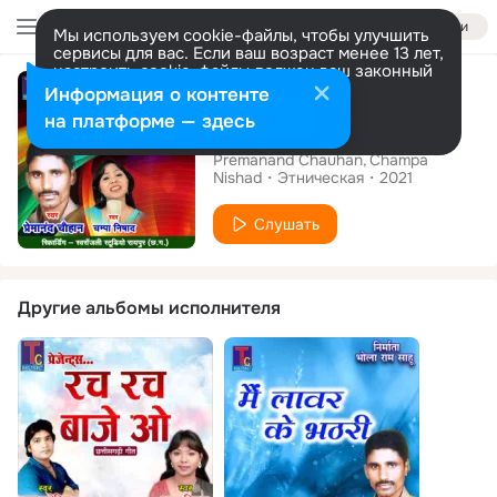
Войти
Мы используем cookie-файлы, чтобы улучшить
сервисы для вас. Если ваш возраст менее 13 лет,
настроить cookie-файлы должен ваш законный
Сингл
представитель.
Больше информации
Информация о контенте
Разрешить все
Настроить
на платформе — здесь
Turi Lal Sadi Ma
Premanand Chauhan
Champa
Nishad
Этническая
2021
Слушать
Другие альбомы исполнителя