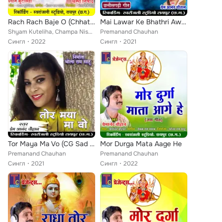
Rach Rach Baje O (Chhattisgarhi Geet)
Mai Lawar Ke Bhathri Aw (CG Song)
Shyam Kuteliha, Champa Nishad
Premanand Chauhan
Сингл
2022
Сингл
2021
Tor Maya Ma Vo (CG Sad Song)
Mor Durga Mata Aage He
Premanand Chauhan
Premanand Chauhan
Сингл
2021
Сингл
2022