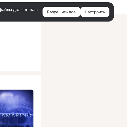
Помощь
Войти
й
e-файлы должен ваш
Разрешить все
Настроить
Правая
колонка