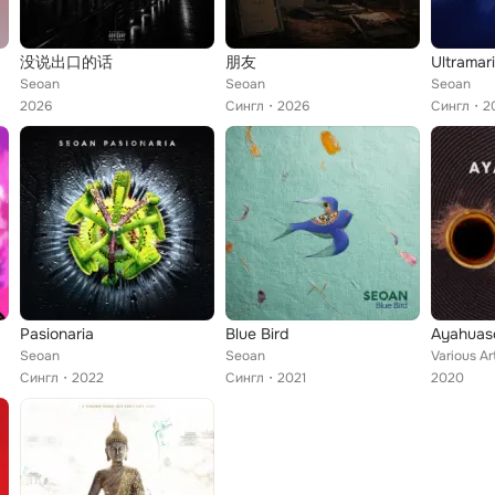
没说出口的话
朋友
Ultramar
Seoan
Seoan
Seoan
2026
Сингл
2026
Сингл
2
Pasionaria
Blue Bird
Ayahuas
Seoan
Seoan
Сингл
2022
Сингл
2021
2020