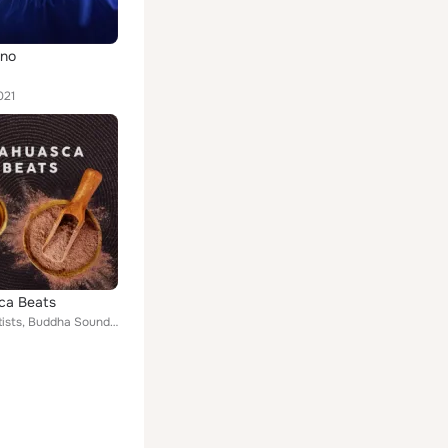
ino
021
ca Beats
Various Artists, Buddha Sounds, Lila Frascara, Shamanic Dub, Acoustic System, Seoan, Klub Rider, Oman Chali, São Vicente feat. J...